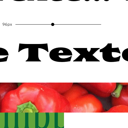
96px
 Texte