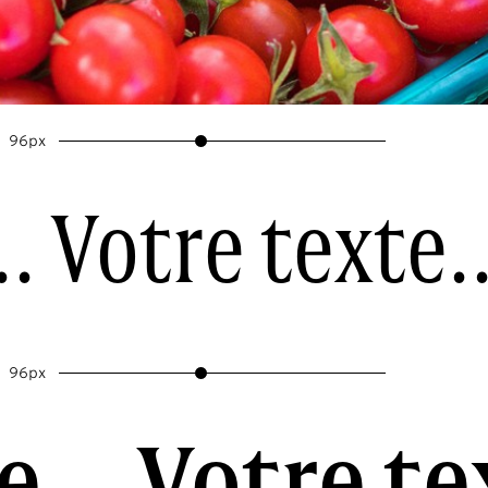
96px
. Votre texte..
96px
... Votre te