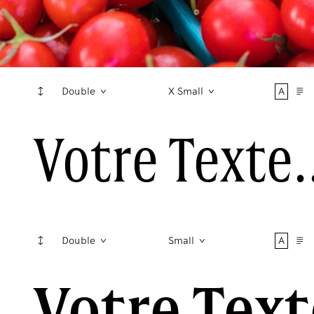
↕
A
¶
Double
X Small
Votre Texte..
↕
A
¶
Double
Small
Votre Texte