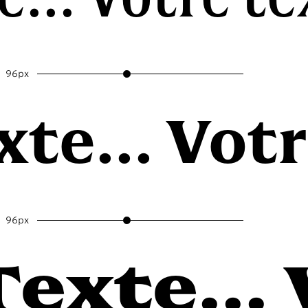
96px
te... Votr
96px
exte... 