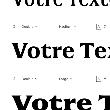
↕
A
¶
Double
Medium
Votre Tex
↕
A
¶
Double
Large
Votre T