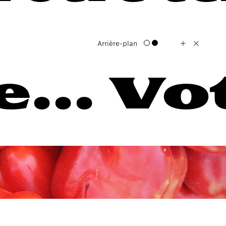
+
X
Arrière-plan
... Vot