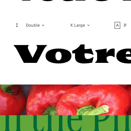
↕
A
¶
Double
X Large
Votre