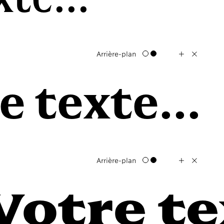
+
X
Arrière-plan
e texte...
+
X
Arrière-plan
Votre te